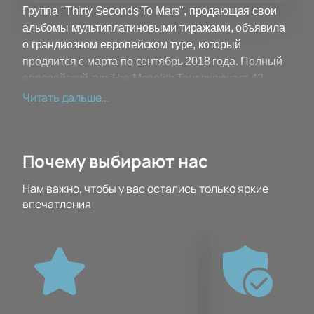
Группа "Thirty Seconds To Mars", продающая свои
альбомы мультиплатиновыми тиражами, объявила
о грандиозном европейском туре, который
продлится с марта по сентябрь 2018 года. Полный
европейский тур The Monolith Tour включает 42
концерта в 24 странах и заканчивается концертом в
Читать дальше...
Милане. Совсем скоро артисты порадуют и
Российский фанатов!
Почему выбирают нас
В конце апреля группа приезжает в Россию.
Концерт состоится в Москве 28 апреля 2018 года в
Нам важно, чтобы у вас остались только яркие
СК "Олимпийский" (г. Москва, Олимпийский
впечатления
проспект, д.16)