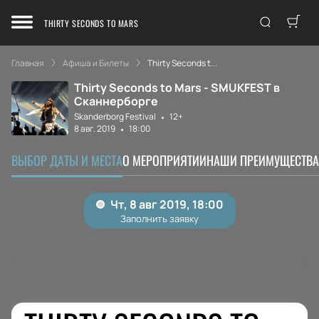
THIRTY SECONDS TO MARS
Главная
Афиша и Билеты
Thirty Seconds t...
Thirty Seconds to Mars - SMUKFEST в
Сканнерборге
Skanderborg Festival
12+
8 авг. 2019
18:00
ВЫБОР ДАТЫ И МЕСТА
О МЕРОПРИЯТИИ
НАШИ ПРЕИМУЩЕСТВА