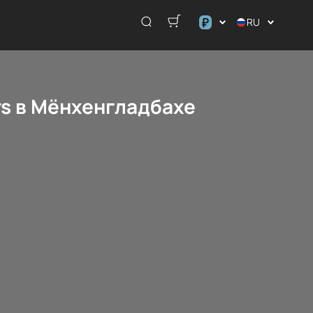
₽
RU
$
€
₽
rs в Мёнхенгладбахе