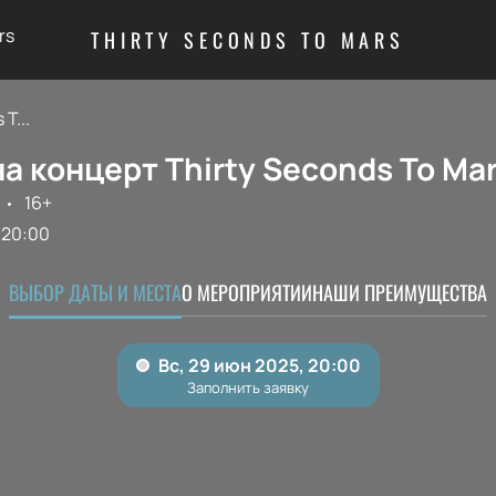
rs
THIRTY SECONDS TO MARS
T...
а концерт Thirty Seconds To Ma
16+
20:00
ВЫБОР ДАТЫ И МЕСТА
О МЕРОПРИЯТИИ
НАШИ ПРЕИМУЩЕСТВА