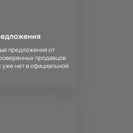
имном надежды и красоты. Купить
м, которые останутся с вами
редложения
ые предложения от
проверенных продавцов
х уже нет в официальной