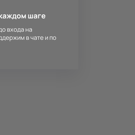
каждом шаге
до входа на
держим в чате и по