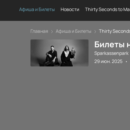
Афиша и Билеты
Новости
Thirty Seconds to Ma
Главная
Афиша и Билеты
Thirty Seconds 
Билеты н
Sparkassenpark
29 июн. 2025