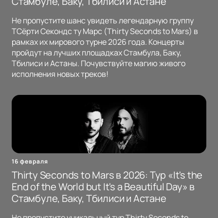
Стамбуле, Баку, Тбилиси и Астане
Не пропустите шанс увидеть легендарную группу
TСёрти Секондс ту Марс (Thirty Seconds to Mars) в
рамках их мирового турне 2026 года. Концерты
пройдут на лучших площадках Стамбула, Баку,
Тбилиси и Астаны. Почувствуйте магию живого
исполнения новых треков!
16 февраля
Thirty Seconds to Mars в 2026: Тур «It's the
End of the World but It's a Beautiful Day» в
Стамбуле, Баку, Тбилиси и Астане
Не пропустите уникальный тур Thirty Seconds to