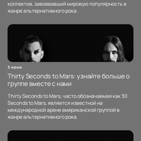
коллектив, завоевавший мировую популярность в
жанре альтернативного рока.
3 июня
Thirty Seconds to Mars: узнайте больше о
группе вместе с нами
Thirty Seconds to Mars, часто обозначаемая как 30
Seconds to Mars, является известной на
международной арене американской группой в
жанре альтернативного рока.