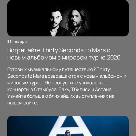
31 января
Встречайте Thirty Seconds to Mars с
новым альбомом в мировом турне 2026
Готовы к музыкальному путешествию? Thirty
Seconds to Mars возвращаются с новым альбомом и
мировым турне! Не пропустите уникальные
концерты в Стамбуле, Баку, Тбилиси и Астане.
Узнайте больше о ближайших выступлениях на
нашем сайте.