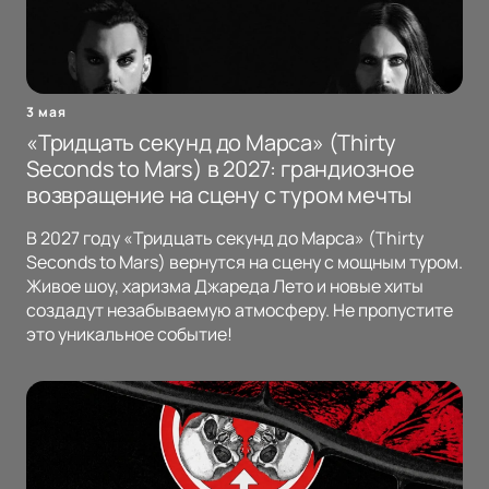
3 мая
«Тридцать секунд до Марса» (Thirty
Seconds to Mars) в 2027: грандиозное
возвращение на сцену с туром мечты
В 2027 году «Тридцать секунд до Марса» (Thirty
Seconds to Mars) вернутся на сцену с мощным туром.
Живое шоу, харизма Джареда Лето и новые хиты
создадут незабываемую атмосферу. Не пропустите
это уникальное событие!