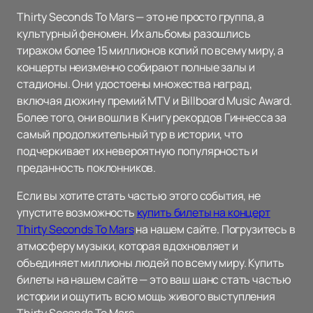
Thirty Seconds To Mars — это не просто группа, а
культурный феномен. Их альбомы разошлись
тиражом более 15 миллионов копий по всему миру, а
концерты неизменно собирают полные залы и
стадионы. Они удостоены множества наград,
включая дюжину премий MTV и Billboard Music Award.
Более того, они вошли в Книгу рекордов Гиннесса за
самый продолжительный тур в истории, что
подчеркивает их невероятную популярность и
преданность поклонников.
Если вы хотите стать частью этого события, не
упустите возможность
купить билеты на концерт
Thirty Seconds To Mars
на нашем сайте. Погрузитесь в
атмосферу музыки, которая вдохновляет и
объединяет миллионы людей по всему миру. Купить
билеты на нашем сайте — это ваш шанс стать частью
истории и ощутить всю мощь живого выступления