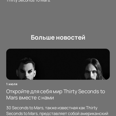
Thirty Seconds To Mars.
Больше новостей
1 июля
Откройте для себя мир Thirty Seconds to
Mars вместе с нами
30 Seconds to Mars, также известная как Thirty
Seconds to Mars, представляет собой американский