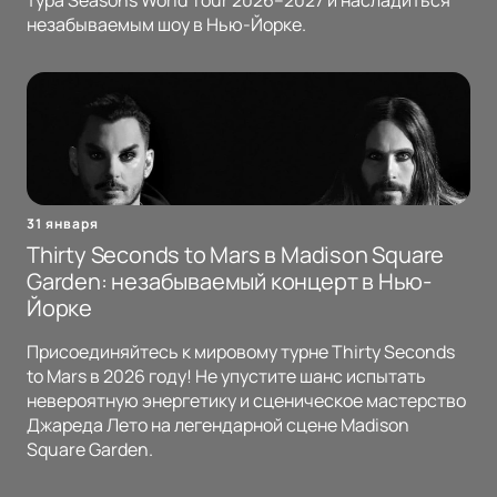
тура Seasons World Tour 2026–2027 и насладиться
незабываемым шоу в Нью-Йорке.
31 января
Thirty Seconds to Mars в Madison Square
Garden: незабываемый концерт в Нью-
Йорке
Присоединяйтесь к мировому турне Thirty Seconds
to Mars в 2026 году! Не упустите шанс испытать
невероятную энергетику и сценическое мастерство
Джареда Лето на легендарной сцене Madison
Square Garden.