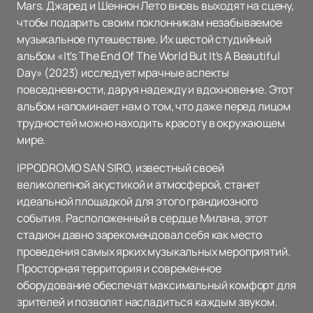
Mars. Джаред и Шеннон Лето вновь выходят на сцену,
чтобы подарить своим поклонникам незабываемое
музыкальное путешествие. Их шестой студийный
альбом «It's The End Of The World But It's A Beautiful
Day» (2023) исследует мрачные аспекты
повседневности, даруя надежду и вдохновение. Этот
альбом напоминает нам о том, что даже перед лицом
трудностей можно находить красоту в окружающем
мире.
IPPODROMO SAN SIRO, известный своей
великолепной акустикой и атмосферой, станет
идеальной площадкой для этого грандиозного
события. Расположенный в сердце Милана, этот
стадион давно зарекомендовал себя как место
проведения самых ярких музыкальных мероприятий.
Просторная территория и современное
оборудование обеспечат максимальный комфорт для
зрителей и позволят насладиться каждым звуком.