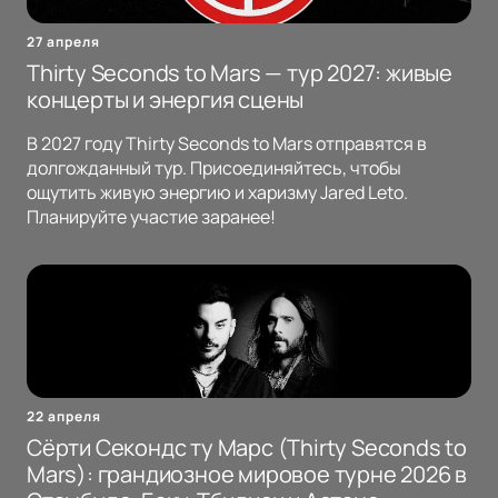
27 апреля
Thirty Seconds to Mars — тур 2027: живые
концерты и энергия сцены
В 2027 году Thirty Seconds to Mars отправятся в
долгожданный тур. Присоединяйтесь, чтобы
ощутить живую энергию и харизму Jared Leto.
Планируйте участие заранее!
22 апреля
Сёрти Секондс ту Марс (Thirty Seconds to
Mars): грандиозное мировое турне 2026 в