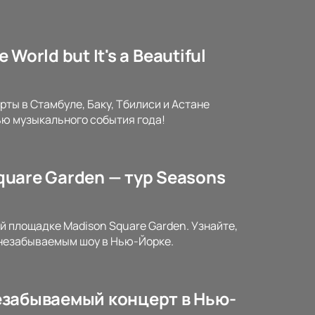
 World but It's a Beautiful
рты в Стамбуле, Баку, Тбилиси и Астане
ью музыкального события года!
Square Garden — тур Seasons
ой площадке Madison Square Garden. Узнайте,
я незабываемым шоу в Нью-Йорке.
незабываемый концерт в Нью-