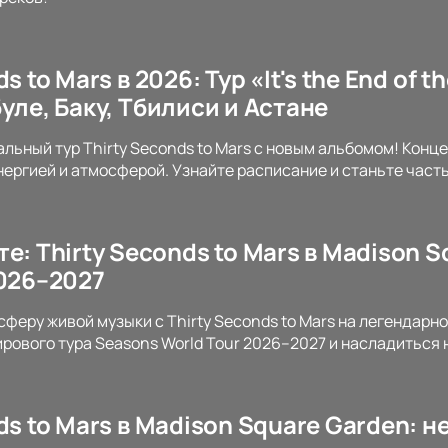
s to Mars в 2026: Тур «It's the End of the
уле, Баку, Тбилиси и Астане
льный тур Thirty Seconds to Mars с новым альбомом! Конце
ергией и атмосферой. Узнайте расписание и станьте част
е: Thirty Seconds to Mars в Madison 
2026–2027
сферу живой музыки с Thirty Seconds to Mars на легендарн
ирового тура Seasons World Tour 2026–2027 и насладитьс
ds to Mars в Madison Square Garden: 