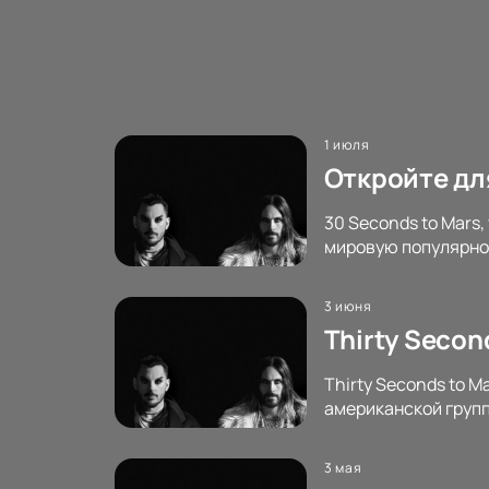
1 июля
Откройте для
30 Seconds to Mars,
мировую популярнос
3 июня
Thirty Secon
Thirty Seconds to M
американской групп
3 мая