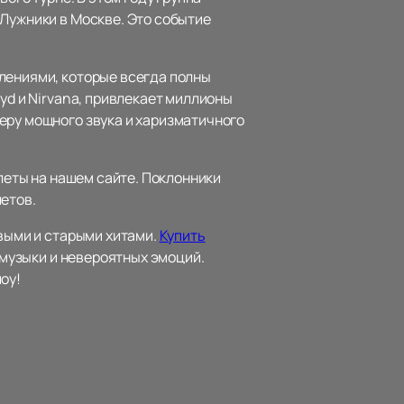
 Лужники в Москве. Это событие
лениями, которые всегда полны
yd и Nirvana, привлекает миллионы
еру мощного звука и харизматичного
илеты на нашем сайте. Поклонники
етов.
овыми и старыми хитами.
Купить
 музыки и невероятных эмоций.
оу!