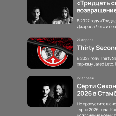
«Тридцать се
возвращение
В 2027 году «Тридца
Джареда Лето и нов
27 апреля
Thirty Secon
В 2027 году Thirty
харизму Jared Leto.
22 апреля
Сёрти Секонд
2026 в Стамб
Не пропустите шанс
турне 2026 года. К
исполнения новых т