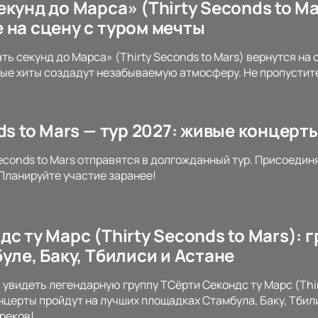
кунд до Марса» (Thirty Seconds to Ma
 на сцену с туром мечты
ть секунд до Марса» (Thirty Seconds to Mars) вернутся на
ые хиты создадут незабываемую атмосферу. Не пропустите
ds to Mars — тур 2027: живые концерт
 Seconds to Mars отправятся в долгожданный тур. Присоеди
 Планируйте участие заранее!
с ту Марс (Thirty Seconds to Mars):
уле, Баку, Тбилиси и Астане
 увидеть легендарную группу TСёрти Секондс ту Марс (Thir
онцерты пройдут на лучших площадках Стамбула, Баку, Тбил
реков!