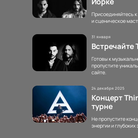
Йорке
Присоединяйтесь к 
и сценическое маст
31 января
Встречайте T
Готовы к музыкальн
пропустите уникаль
сайте.
24 декабря 2025
Концерт Thir
турне
Не пропустите конц
энергии и глубоких