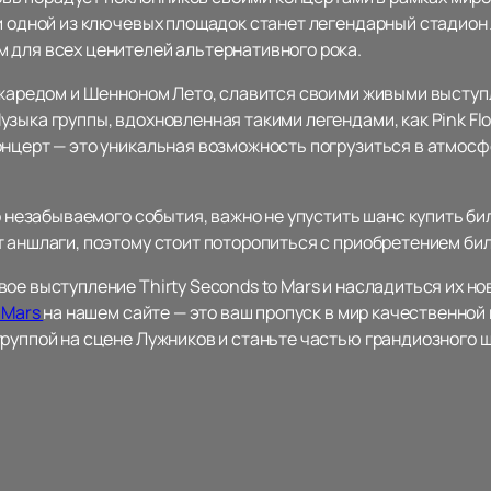
 и одной из ключевых площадок станет легендарный стадион
 для всех ценителей альтернативного рока.
 Джаредом и Шенноном Лето, славится своими живыми выступ
зыка группы, вдохновленная такими легендами, как Pink Flo
онцерт — это уникальная возможность погрузиться в атмосф
го незабываемого события, важно не упустить шанс купить б
 аншлаги, поэтому стоит поторопиться с приобретением бил
ое выступление Thirty Seconds to Mars и насладиться их н
o Mars
на нашем сайте — это ваш пропуск в мир качественной
руппой на сцене Лужников и станьте частью грандиозного ш