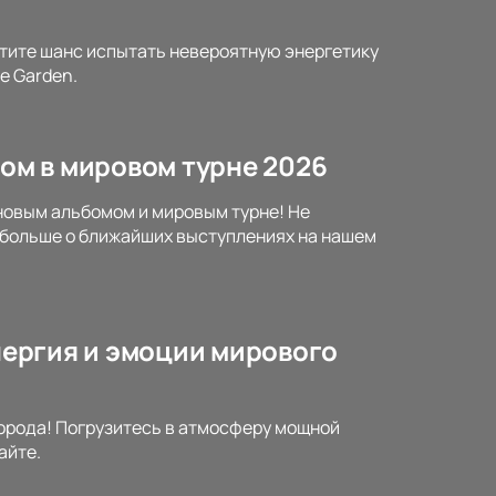
устите шанс испытать невероятную энергетику
e Garden.
мом в мировом турне 2026
 новым альбомом и мировым турне! Не
е больше о ближайших выступлениях на нашем
Энергия и эмоции мирового
города! Погрузитесь в атмосферу мощной
айте.