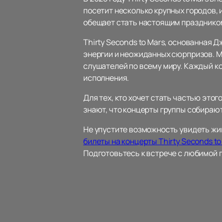
посетит несколько крупных городов,
обещает стать настоящим праздником
Thirty Seconds to Mars, основанная
энергии и неожиданных сюрпризов. Му
слушателей по всему миру. Каждый к
исполнения.
Для тех, кто хочет стать частью это
знают, что концерты группы собирают
Не упустите возможность увидеть жив
билеты на концерты Thirty Seconds t
Подготовьтесь к встрече с любимой г