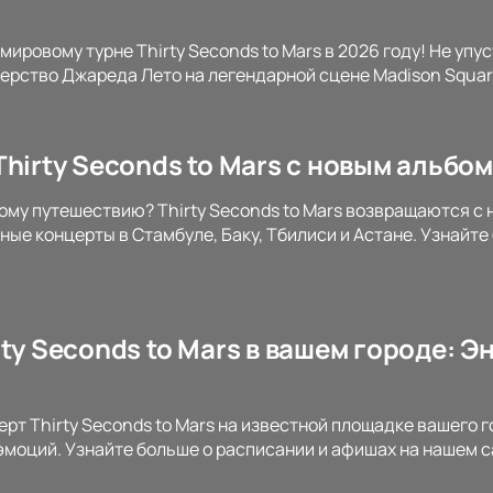
мировому турне Thirty Seconds to Mars в 2026 году! Не уп
ерство Джареда Лето на легендарной сцене Madison Squar
hirty Seconds to Mars с новым альбо
ому путешествию? Thirty Seconds to Mars возвращаются с
ные концерты в Стамбуле, Баку, Тбилиси и Астане. Узнайт
ty Seconds to Mars в вашем городе: 
ерт Thirty Seconds to Mars на известной площадке вашего 
 эмоций. Узнайте больше о расписании и афишах на нашем с