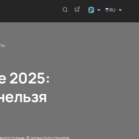
₽
RU
$
€
₽
ить
е 2025:
нельзя
ого турне. В этом году группа