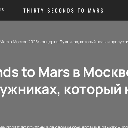
rs
THIRTY SECONDS TO MARS
o Mars в Москве 2025: концерт в Лужниках, который нельзя пропуст
nds to Mars в Москв
Лужниках, который 
новь порадует поклонников своими концертами в рамках миров