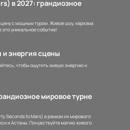
rs) в 2027: грандиозное
 сцену с мощным туром. Живое шоу, харизма
 это уникальное событие!
ы и энергия сцены
няйтесь, чтобы ощутить живую энергию и
 грандиозное мировое турне
ty Seconds to Mars) в рамках их мирового
иси и Астаны. Почувствуйте магию живого