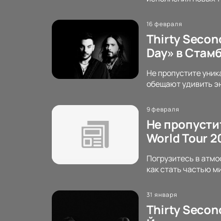
16 февраля
Thirty Second
Day» в Стамб
Не пропустите уника
обещают удивить эн
9 февраля
Не пропустит
World Tour 
Погрузитесь в атмо
как стать частью м
31 января
Thirty Secon