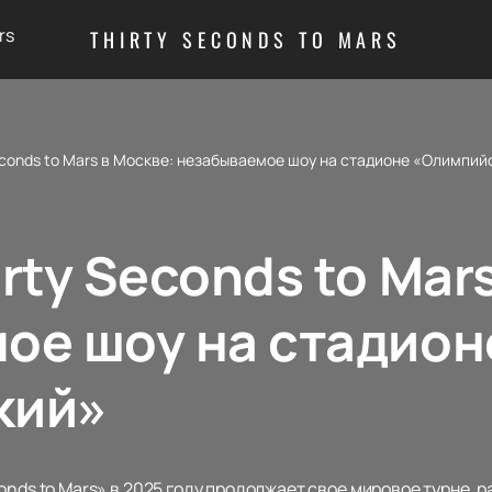
rs
THIRTY SECONDS TO MARS
econds to Mars в Москве: незабываемое шоу на стадионе «Олимпий
rty Seconds to Mar
ое шоу на стадион
кий»
onds to Mars» в 2025 году продолжает свое мировое турне, р