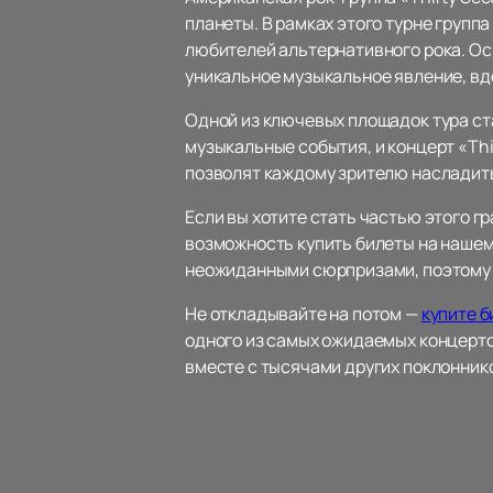
планеты. В рамках этого турне групп
любителей альтернативного рока. Ос
уникальное музыкальное явление, вдох
Одной из ключевых площадок тура ст
музыкальные события, и концерт «Th
позволят каждому зрителю насладит
Если вы хотите стать частью этого г
возможность купить билеты на нашем 
неожиданными сюрпризами, поэтому 
Не откладывайте на потом —
купите б
одного из самых ожидаемых концерто
вместе с тысячами других поклонник