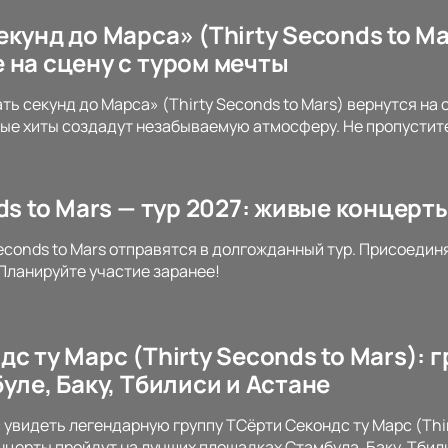
кунд до Марса» (Thirty Seconds to Ma
 на сцену с туром мечты
ть секунд до Марса» (Thirty Seconds to Mars) вернутся на
ые хиты создадут незабываемую атмосферу. Не пропустите
ds to Mars — тур 2027: живые концерт
 Seconds to Mars отправятся в долгожданный тур. Присоеди
 Планируйте участие заранее!
с ту Марс (Thirty Seconds to Mars):
уле, Баку, Тбилиси и Астане
 увидеть легендарную группу TСёрти Секондс ту Марс (Thir
онцерты пройдут на лучших площадках Стамбула, Баку, Тбил