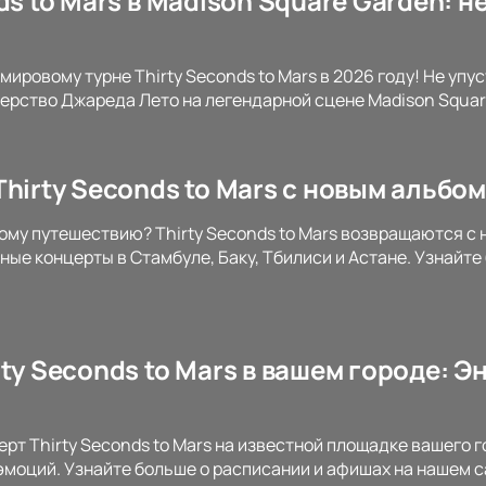
ds to Mars в Madison Square Garden: 
мировому турне Thirty Seconds to Mars в 2026 году! Не уп
ерство Джареда Лето на легендарной сцене Madison Squar
hirty Seconds to Mars с новым альбо
ому путешествию? Thirty Seconds to Mars возвращаются с
ные концерты в Стамбуле, Баку, Тбилиси и Астане. Узнайт
ty Seconds to Mars в вашем городе: 
ерт Thirty Seconds to Mars на известной площадке вашего 
 эмоций. Узнайте больше о расписании и афишах на нашем с