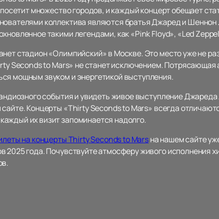
а посетит множество городов, и каждый концерт обещает ст
нователями коллектива являются братья Джаред и Шеннон 
новленное такими легендами, как «Pink Floyd», «Led Zeppelin
анет стадион «Олимпийский» в Москве. Это место уже не ра
irty Seconds to Mars» не станет исключением. Потрясающая
ься мощным звуком и энергетикой выступления.
рандиозного события и увидеть живое выступление Джареда 
сайте. Концерты «Thirty Seconds to Mars» всегда отличают
каждый их визит запоминается надолго.
илеты на концерты Thirty Seconds to Mars
на нашем сайте уж
в 2025 года. Почувствуйте атмосферу живого исполнения х
ов.