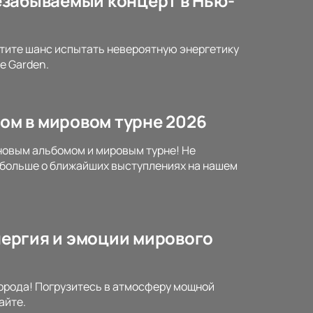
незабываемый концерт в Нью-
устите шанс испытать невероятную энергетику
e Garden.
мом в мировом турне 2026
 новым альбомом и мировым турне! Не
е больше о ближайших выступлениях на нашем
Энергия и эмоции мирового
города! Погрузитесь в атмосферу мощной
айте.