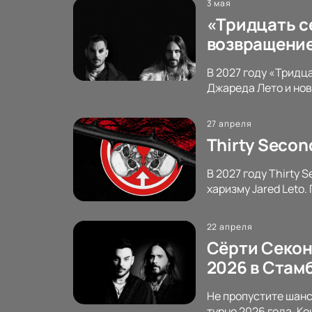
3 мая
«Тридцать се
возвращение
В 2027 году «Тридца
Джареда Лето и нов
27 апреля
Thirty Secon
В 2027 году Thirty
харизму Jared Leto.
22 апреля
Сёрти Секонд
2026 в Стамб
Не пропустите шанс
турне 2026 года. К