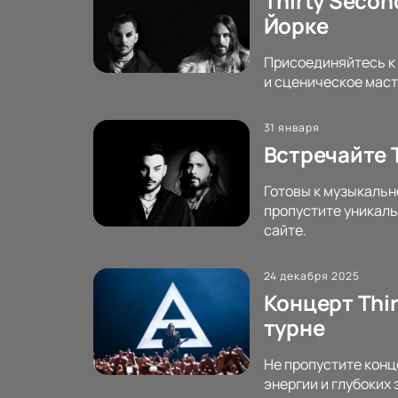
Thirty Secon
Йорке
Присоединяйтесь к 
и сценическое маст
31 января
Встречайте T
Готовы к музыкальн
пропустите уникаль
сайте.
24 декабря 2025
Концерт Thir
турне
Не пропустите конц
энергии и глубоких