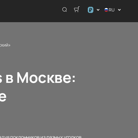
₽
RU
$
€
₽
ский»
s в Москве:
е
адуя поклонников из разных уголков