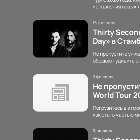
исполнения новых т
16 февраля
Thirty Second
Day» в Стамб
Не пропустите уника
обещают удивить эн
9 февраля
Не пропустит
World Tour 
Погрузитесь в атмо
как стать частью м
31 января