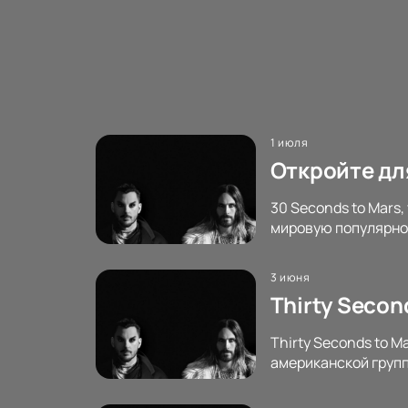
1 июля
Откройте для
30 Seconds to Mars,
мировую популярнос
3 июня
Thirty Secon
Thirty Seconds to M
американской групп