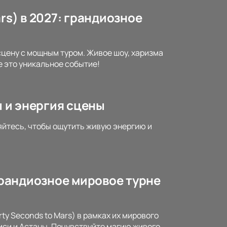
rs) в 2027: грандиозное
 сцену с мощным туром. Живое шоу, харизма
 это уникальное событие!
ы и энергия сцены
няйтесь, чтобы ощутить живую энергию и
 грандиозное мировое турне
ty Seconds to Mars) в рамках их мирового
иси и Астаны. Почувствуйте магию живого