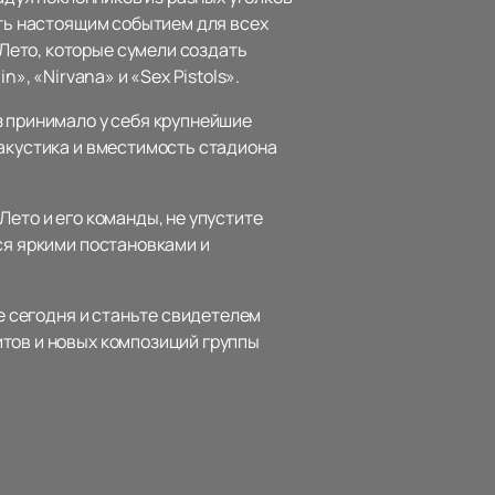
ать настоящим событием для всех
Лето, которые сумели создать
», «Nirvana» и «Sex Pistols».
з принимало у себя крупнейшие
 акустика и вместимость стадиона
Лето и его команды, не упустите
ся яркими постановками и
е сегодня и станьте свидетелем
итов и новых композиций группы