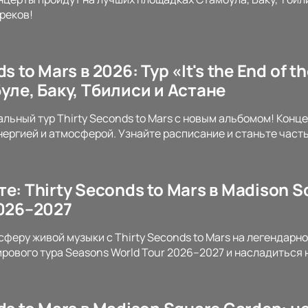
реков!
s to Mars в 2026: Тур «It's the End of the
уле, Баку, Тбилиси и Астане
льный тур Thirty Seconds to Mars с новым альбомом! Конце
ергией и атмосферой. Узнайте расписание и станьте част
е: Thirty Seconds to Mars в Madison 
2026–2027
сферу живой музыки с Thirty Seconds to Mars на легендарн
ирового тура Seasons World Tour 2026–2027 и насладитьс