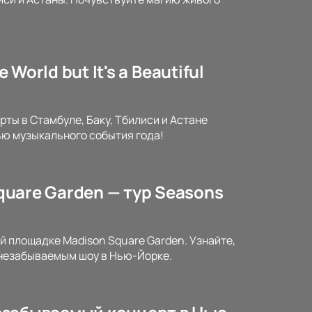
 World but It's a Beautiful
рты в Стамбуле, Баку, Тбилиси и Астане
ью музыкального события года!
Square Garden — тур Seasons
ой площадке Madison Square Garden. Узнайте,
я незабываемым шоу в Нью-Йорке.